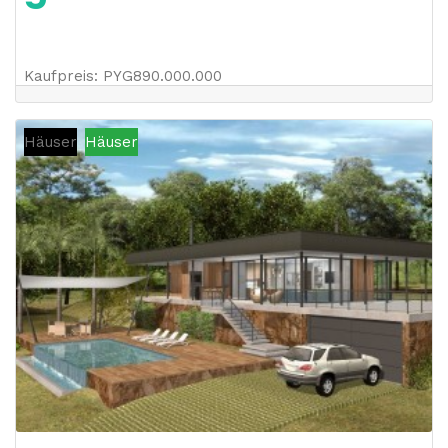
Kaufpreis
:
PYG
890.000.000
Häuser
Häuser