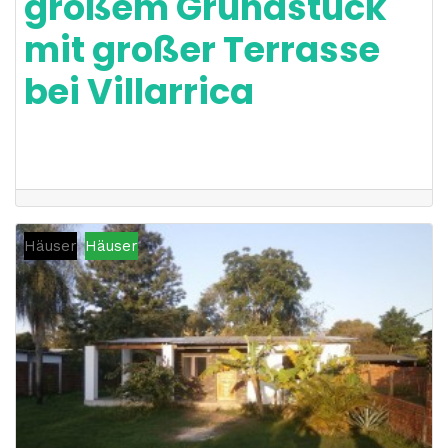
großem Grundstück
mit großer Terrasse
bei Villarrica
Häuser
Häuser