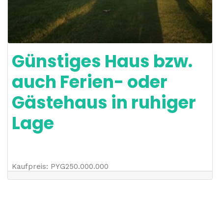
Günstiges Haus bzw.
auch Ferien- oder
Gästehaus in ruhiger
Lage
Kaufpreis
:
PYG
250.000.000