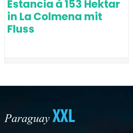
Estancia à 153 Hektar
in La Colmena mit
Fluss