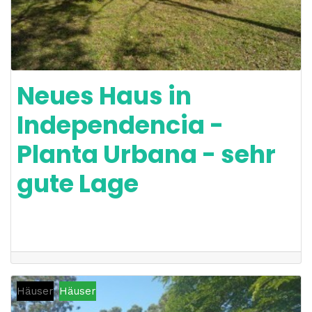
Neues Haus in
Independencia -
Planta Urbana - sehr
gute Lage
Häuser
Häuser