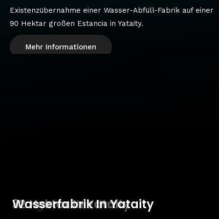
Existenzübernahme einer Wasser-Abfüll-Fabrik auf einer
90 Hektar großen Estancia in Yataity.
Mehr Informationen
Bungalow Mit Pool
32 Hektar In Yataity
Wasserfabrik In Yataity