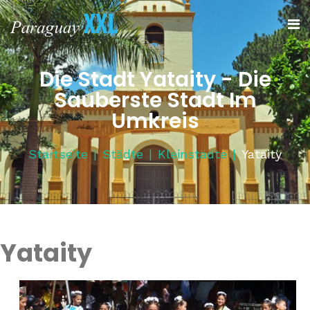
Die Stadt Yataity - Die
Sauberste Stadt Im
Umkreis
Startseite
Städte
Kleinstädte
Yataity
Yataity